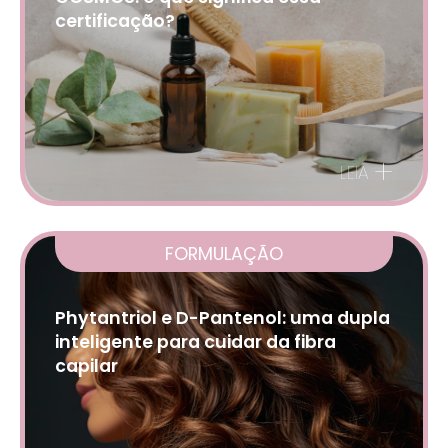
certificação?
+
LEIA
FORMULAÇÃO
Phytantriol e D-Pantenol: uma dupla
inteligente para cuidar da fibra
capilar