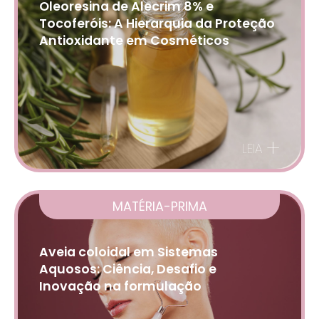
Oleoresina de Alecrim 8% e
Tocoferóis: A Hierarquia da Proteção
Antioxidante em Cosméticos
+
LEIA
MATÉRIA-PRIMA
Aveia coloidal em Sistemas
Aquosos: Ciência, Desafio e
Inovação na formulação