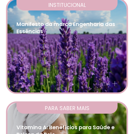
INSTITUCIONAL
Manifesto da marca Engenharia das
Essências
+
LEIA
PARA SABER MAIS
Vitamina A: Benefícios para Saúde e