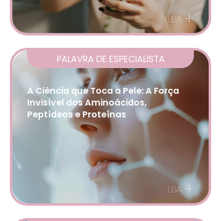
+
LEIA
PALAVRA DE ESPECIALISTA
A Ciência que Toca a Pele: A Força
Invisível dos Aminoácidos,
Peptídeos e Proteínas
+
LEIA