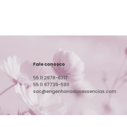
Fale conosco
55 11 2978-6317
55 11 97739-5911
sac@engenhariadasessencias.com