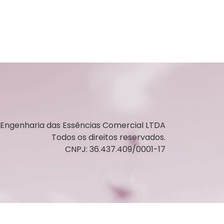
Engenharia das Essências Comercial LTDA
Todos os direitos reservados.
CNPJ: 36.437.409/0001-17