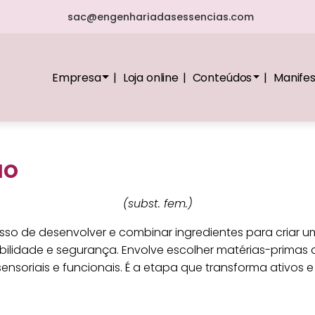
sac@engenhariadasessencias.com
Empresa
Loja online
Conteúdos
Manife
ão
(subst. fem.)
so de desenvolver e combinar ingredientes para criar u
bilidade e segurança. Envolve escolher matérias-primas 
sensoriais e funcionais. É a etapa que transforma ativo