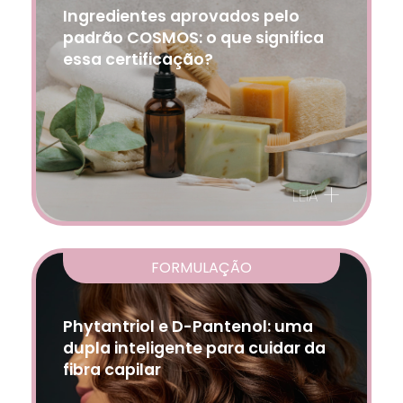
Ingredientes aprovados pelo
padrão COSMOS: o que significa
essa certificação?
+
LEIA
FORMULAÇÃO
Phytantriol e D-Pantenol: uma
dupla inteligente para cuidar da
fibra capilar