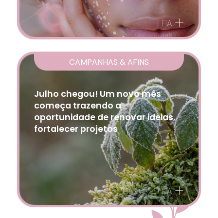
+
LEIA
CAMPANHAS & AFINS
Julho chegou! Um novo mês
começa trazendo a
oportunidade de renovar ideias,
fortalecer projetos
+
LEIA