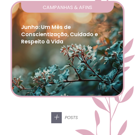
CAMPANHAS & AFINS
Junho: Um Mês de
Conscientização, Cuidado e
Respeito à Vida
+
LEIA
+
POSTS