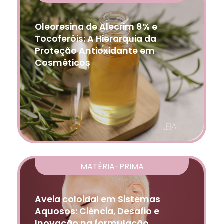
Oleoresina de Alecrim 8% e
Tocoferóis: A Hierarquia da
Proteção Antioxidante em
Cosméticos
+
LEIA
MATÉRIA-PRIMA
Aveia coloidal em Sistemas
Aquosos: Ciência, Desafio e
Inovação na formulação