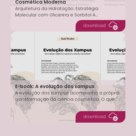
Cosmética Moderna
Arquitetura da Hidratação: Estratégia
Molecular com Glicerina e Sorbitol A
engenharia da hidratação não deve ser
download
compreendida como uma prática...
E-book: A evolução dos xampus
A evolução dos xampus acompanha a própria
transformação da ciência cosmética. O que
começou com extratos vegetais e práticas
tradicionais...
download