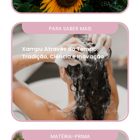
+
LEIA
PARA SABER MAIS
Xampu Através do Tempo:
Tradição, Ciência e Inovação
+
LEIA
MATÉRIA-PRIMA