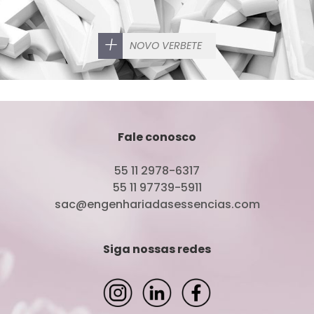
+
NOVO VERBETE
Fale conosco
55 11 2978-6317
55 11 97739-5911
sac@engenhariadasessencias.com
Siga nossas redes