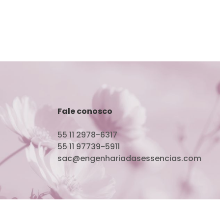
Fale conosco
55 11 2978-6317
55 11 97739-5911
sac@engenhariadasessencias.com