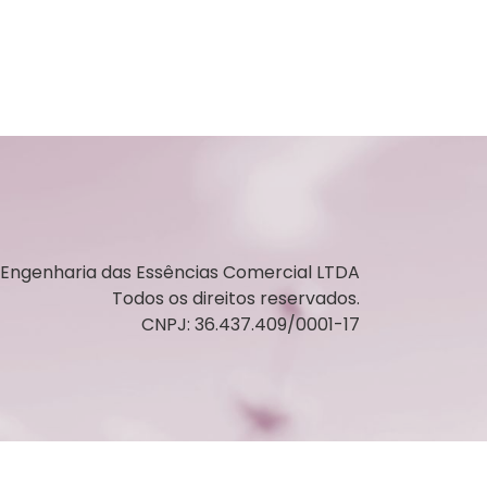
Engenharia das Essências Comercial LTDA
Todos os direitos reservados.
CNPJ: 36.437.409/0001-17