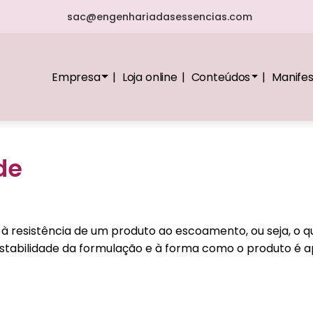
sac@engenhariadasessencias.com
Empresa
Loja online
Conteúdos
Manife
de
à resistência de um produto ao escoamento, ou seja, o quã
stabilidade da formulação e à forma como o produto é apl