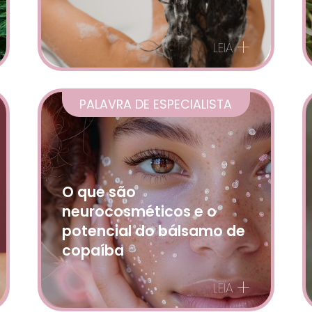
+
LEIA
PALAVRA DE ESPECIALISTA
O que são
neurocosméticos e o
potencial do bálsamo de
copaíba
+
LEIA