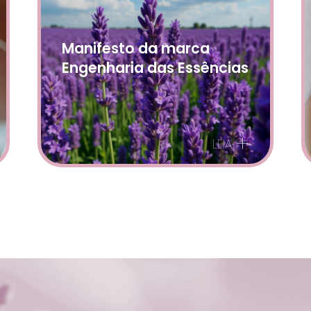
Manifesto da marca
Engenharia das Essências
+
LEIA