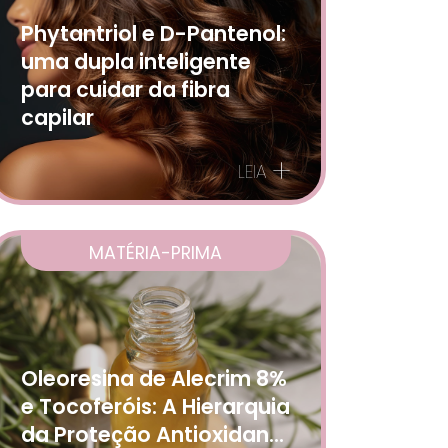
Phytantriol e D-Pantenol:
uma dupla inteligente
para cuidar da fibra
capilar
+
LEIA
MATÉRIA-PRIMA
Oleoresina de Alecrim 8%
e Tocoferóis: A Hierarquia
da Proteção Antioxidante