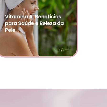
Vitamina A: Benefícios
para Saúde e Beleza da
Pele
+
LEIA