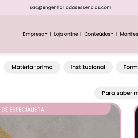
sac@engenhariadasessencias.com
Empresa
Loja online
Conteúdos
Manife
Matéria-prima
Institucional
Form
Para saber 
 DE ESPECIALISTA