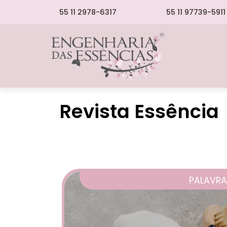
55 11 2978-6317
55 11 97739-5911
Revista Essência
PALAVRA