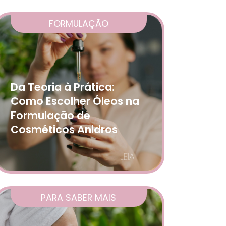
FORMULAÇÃO
Da Teoria à Prática:
Como Escolher Óleos na
Formulação de
Cosméticos Anidros
+
LEIA
PARA SABER MAIS