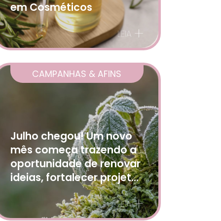
em Cosméticos
+
LEIA
CAMPANHAS & AFINS
Julho chegou! Um novo
mês começa trazendo a
oportunidade de renovar
ideias, fortalecer projetos
+
LEIA