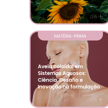
+
LEIA
MATÉRIA-PRIMA
Aveia coloidal em
Sistemas Aquosos:
Ciência, Desafio e
Inovação na formulação
+
LEIA