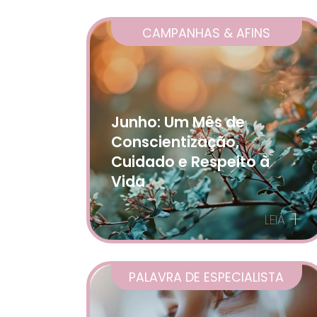
CAMPANHAS & AFINS
Junho: Um Mês de
Conscientização,
Cuidado e Respeito à
Vida
+
LEIA
PALAVRA DE ESPECIALISTA